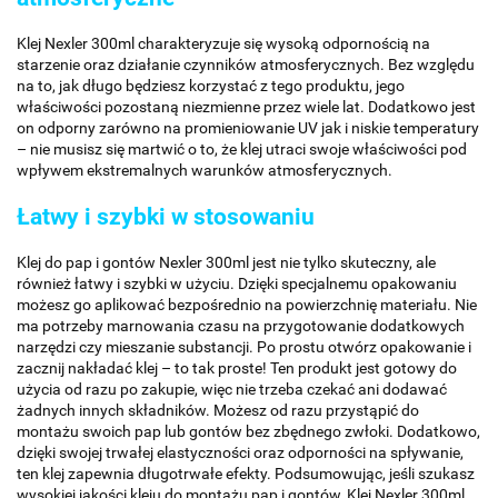
Klej Nexler 300ml charakteryzuje się wysoką odpornością na
starzenie oraz działanie czynników atmosferycznych. Bez względu
na to, jak długo będziesz korzystać z tego produktu, jego
właściwości pozostaną niezmienne przez wiele lat. Dodatkowo jest
on odporny zarówno na promieniowanie UV jak i niskie temperatury
– nie musisz się martwić o to, że klej utraci swoje właściwości pod
wpływem ekstremalnych warunków atmosferycznych.
Łatwy i szybki w stosowaniu
Klej do pap i gontów Nexler 300ml jest nie tylko skuteczny, ale
również łatwy i szybki w użyciu. Dzięki specjalnemu opakowaniu
możesz go aplikować bezpośrednio na powierzchnię materiału. Nie
ma potrzeby marnowania czasu na przygotowanie dodatkowych
narzędzi czy mieszanie substancji. Po prostu otwórz opakowanie i
zacznij nakładać klej – to tak proste! Ten produkt jest gotowy do
użycia od razu po zakupie, więc nie trzeba czekać ani dodawać
żadnych innych składników. Możesz od razu przystąpić do
montażu swoich pap lub gontów bez zbędnego zwłoki. Dodatkowo,
dzięki swojej trwałej elastyczności oraz odporności na spływanie,
ten klej zapewnia długotrwałe efekty. Podsumowując, jeśli szukasz
wysokiej jakości kleju do montażu pap i gontów, Klej Nexler 300ml