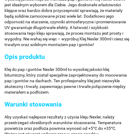
jest idealnym wyborem dla Ciebie. Jego doskonałe właściwości
klejące oraz bardzo dobra przyczepność sprawiają, że materiały
będą solidnie zamocowane przez wiele lat. Dodatkowo jego
odporność na starzenie, czynniki atmosferyczne i promieniowanie
UV gwarantuje długotrwałe efekty. A łatwość i szybkość
stosowania tego kleju sprawiają, że proces montażu jest prosty i
wygodny. Nie wahaj się więc – wypróbuj Klej Nexler 300ml i ciesz się
trwałym oraz solidnym montażem pap i gontów!
Opis produktu
Klej do pap i gontów Nexler 300ml to wysokiej jakości klej
bitumiczny, który został specjalnie zaprojektowany do mocowania
pap i gontów na dachach. Ten profesjonalny klej jest niezwykle
skuteczny i trwały, zapewniając pewne i trwałe połączenie między
materiałem a podłożem.
Warunki stosowania
Aby uzyskać najlepsze rezultaty z użycia kleju Nexler, należy
przestrzegać określonych warunków stosowania. Temperatura
powietrza oraz podłoża powinna wynosić od +5°C do +35°C.
Ważne jest również unikanie prac w czasie opadów