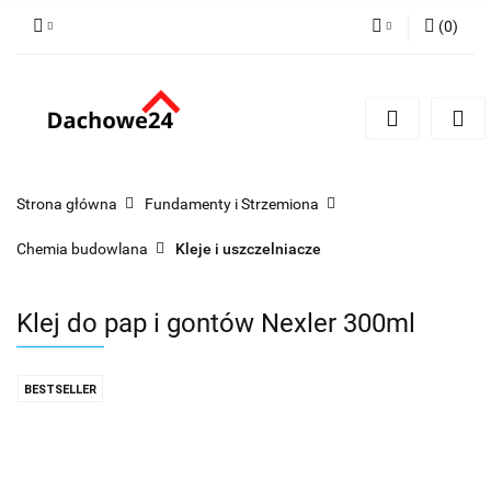
(
0
)
Zaloguj się
Zarejestruj się
Dodaj zgłoszenie
Zgody cookies
Strona główna
Fundamenty i Strzemiona
Chemia budowlana
Kleje i uszczelniacze
Klej do pap i gontów Nexler 300ml
BESTSELLER