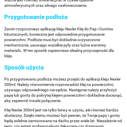
atmosferycznych oraz silnego nasłonecznienia.
Przygotowanie podłoża
Zanim rozpoczniesz aplikację kleju Nexler Klej do Pap i Gontów
bitumicznych, konieczne jest odpowiednie przygotowanie
powierzchni. Podłoże musi być dokładnie oczyszczone
mechanicznie, usuwając wszelkie pyły oraz luźne warstwy
materiału. W ten sposób zapewniasz idealną przyczepność dla
kleju.
Sposób użycia
Po przygotowaniu podłoża możesz przejść do aplikacji kleju Nexler
300ml. Należy równomiernie rozprowadzić klej na powierzchni,
używając odpowiedniego narzędzia. Następnie należy przyłożyć
papę lub gonty do pokrytej klejem powierzchni i dokładnie docisnąć,
aby zapewnić trwałe połączenie.
Klej Nexler 300ml jest nie tylko łatwy w użyciu, ale również bardzo
skuteczny. Dzięki niemu możesz być pewien, że Twoje papy i gonty
będą solidnie zamocowane na dachu przez wiele lat. Niezależnie od
tego, czy jesteś profesjonalnym dekarzem czy domowym