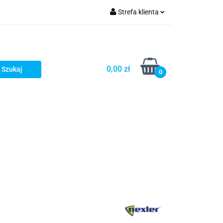
Strefa klienta
fitka
Zaloguj się
takt
Bestsellery
Zarejestruj się
Dodaj zgłoszenie
0,00 zł
0
Zgody cookies
embrany
Fundamenty i Zbrojene