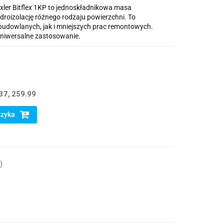
xler Bitflex 1KP to jednoskładnikowa masa
droizolację różnego rodzaju powierzchni. To
budowlanych, jak i mniejszych prac remontowych.
 uniwersalne zastosowanie.
37
259.99
szyka
)