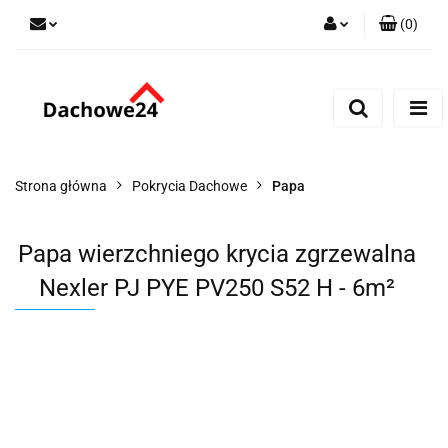
(
0
)
Zaloguj się
Zarejestruj się
Dodaj zgłoszenie
Zgody cookies
Strona główna
Pokrycia Dachowe
Papa
Papa wierzchniego krycia zgrzewalna
Nexler PJ PYE PV250 S52 H - 6m²