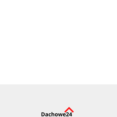
Blachodachówka
Nexler Bitflex 1KP
BUDMAT GARDA
hydroizolacja
jednoskładnikowa
85.68
NEXLER BITFLEX
452.39
30l.
48.99
Primer szybkoschnący
262.99
grunt bitumiczno-
98.99
anionowy (koncentrat)
8 kg.