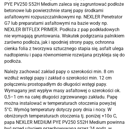
PYE PV250 S52H Medium zaleca się zagruntować podłoże
betonowe lub powierzchnie starej papy środkami
asfaltowymi rozpuszczalnikowymi np. NEXLER Penetrator
G7 lub preparatami asfaltowymi na bazie wody np.
NEXLER BITFLEX PRIMER. Podłoża z pap podkładowych
nie wymagają gruntowania. Wskutek podgrzania palnikiem
zarówno podłoża, jak i spodniej strony papy, ochronna
cienka folia z tworzywa sztucznego stapia się, asfalt ulega
nadtopieniu i papa równomiernie rozwijana przykleja się do
podłoża.
Należy zachować zakład papy o szerokości min. 8 cm
wzdłuż wstęgi papy i zakład o szerokości min. 12 cm
połączeniu prostopadłym do długości wstęgi papy.
Wymagany jest wypływ masy asfaltowej o szerokości ok.
0,5–1 cm na całej długości zgrzewanego zakładu. Papę
można instalować w temperaturach otoczenia powyżej
5°C. Wymóg temperatury dotyczy pory dnia i nocy. W
obniżonych temperaturach otoczenia tj. poniżej +10o C,
papa NEXLER MEDIUM PYE PV250 S52H Medium powinna
być przed użyciem przechowywana przez 24 godz. w