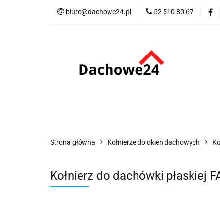
biuro@dachowe24.pl
52 510 80 67
Okna
Rolety
Akcesoria
Me
Odbiór osobisty
Okna
Rolety
Schody
Kominki
Promocje
Kontakt
Bestsellery
Odbi
Strona główna
Kołnierze do okien dachowych
Ko
Kołnierz do dachówki płaskiej