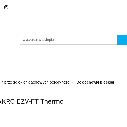
Schody
Kominki
Pokrycia
Rynny i Podsu
mbrany
Fundamenty i Zbrojene
Promocje
Kon
Usługa montażu
Blog
Odbiór osobisty
Pokrycia
Rynny i Podsufitka
Akcesoria
M
ór osobisty
Usługa montażu
Blog
Odbiór osobisty
łnierze do okien dachowych pojedyncze
Do dachówki płaskiej
 FAKRO EZV-FT Thermo