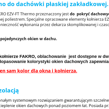
o do dachówki płaskiej zakładkowej.
FAKRO EZV-FT Thermo przeznaczony jest
do pokryć dachowy
ej poliestrem.
Specjalne opracowane elementy kołnierza EZV
ieczność wykonania przez dekarza skomplikowanej i czaso
 pojedynczych okien w dachu.
kołnierze FAKRO
, oblachowanie
jest dostępne
w dw
opasowanie kolorystyki okien dachowych zapewnia 
n sam kolor dla okna i kołnierza.
olacją
nałym systemowym rozwiązaniem gwarantującym szczelne i „
cieplenie okien dachowych ponad poziomem łat. Posiada prz