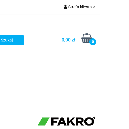
Strefa klienta
fitka
Zaloguj się
takt
Bestsellery
Zarejestruj się
Dodaj zgłoszenie
0,00 zł
0
Zgody cookies
embrany
Fundamenty i Zbrojene