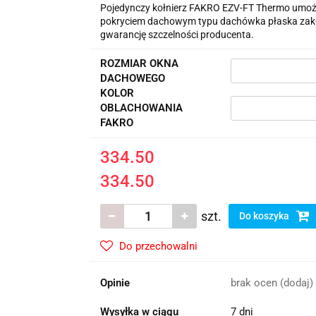
Pojedynczy kołnierz FAKRO EZV-FT Thermo umożl
pokryciem dachowym typu dachówka płaska zak
gwarancję szczelności producenta.
ROZMIAR OKNA
DACHOWEGO
KOLOR
OBLACHOWANIA
FAKRO
334.50
334.50
szt.
Do koszyka
Do przechowalni
Opinie
brak ocen
(dodaj)
Wysyłka w ciągu
7 dni