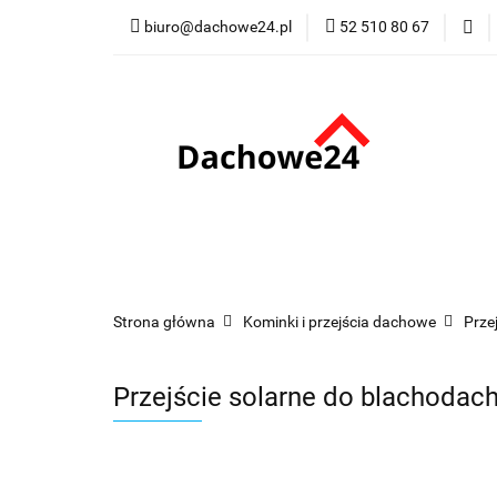
biuro@dachowe24.pl
52 510 80 67
Okna
Rolety
Membrany
Fu
Odbiór osobisty
Okna
Rolety
Schody
Kominki
Promocje
Kontakt
Bestsellery
Odbi
Strona główna
Kominki i przejścia dachowe
Prze
Przejście solarne do blachod