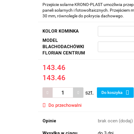
Przejście solarne KRONO-PLAST umożliwia przep
paneli solarnych i fotowoltaicznych. Przejście
30 mm, równolegle do pokrycia dachowego.
KOLOR KOMINKA
MODEL
BLACHODACHÓWKI
FLORIAN CENTRUM
143.46
143.46
szt.
Do koszyka
Do przechowalni
Opinie
brak ocen
(dodaj)
Wysyłka w ciągu
do 3 dni