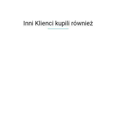
Inni Klienci kupili również
Kominek
Kominek
obrotowy
Kominek
wentylacyjny
do papy i
wentylacyjny
287.83
do papy i
gontu
do
117.99
117.99
gontu
ROTOLINE
istniejących
Wkręty farmerskie
SMARTLINE
pokryć
samowiercące z
płaskich
podkładką EPDM do
59.50
SMARTLINE
blachy do drewna