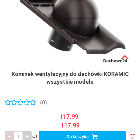
Kominek wentylacyjny do dachówki KORAMIC
wszystkie modele
(0)
117.99
117.99
szt.
Do koszyka