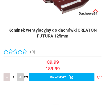
Kominek wentylacyjny do dachówki CREATON
FUTURA 125mm
(0)
189.99
189.99
szt.
Do koszyka
Do
prze