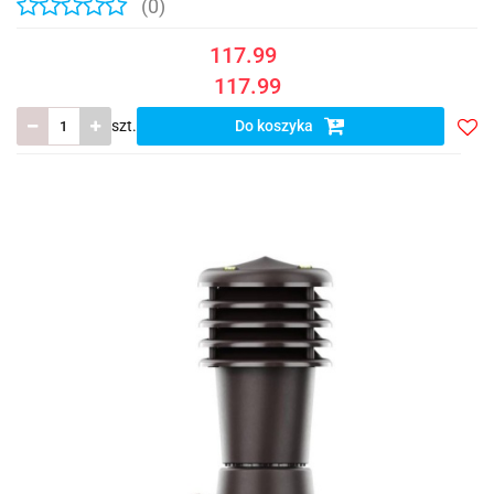
(0)
117.99
117.99
szt.
Do koszyka
Do
prze