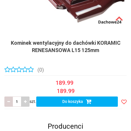
Kominek wentylacyjny do dachówki KORAMIC
RENESANSOWA L15 125mm
(0)
189.99
189.99
szt.
Do koszyka
Do
prze
Producenci