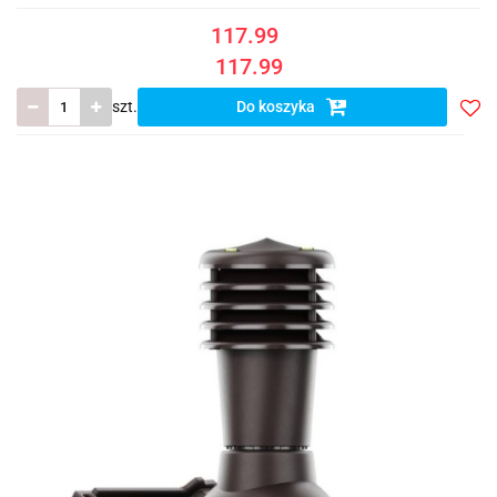
117.99
117.99
szt.
Do koszyka
Do
prze