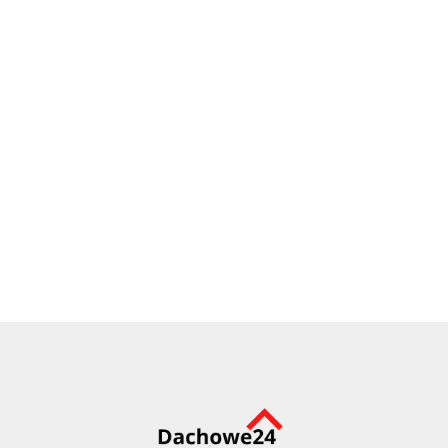
Skraplacz kondensatu do kominka wentylacyjnego
89.59