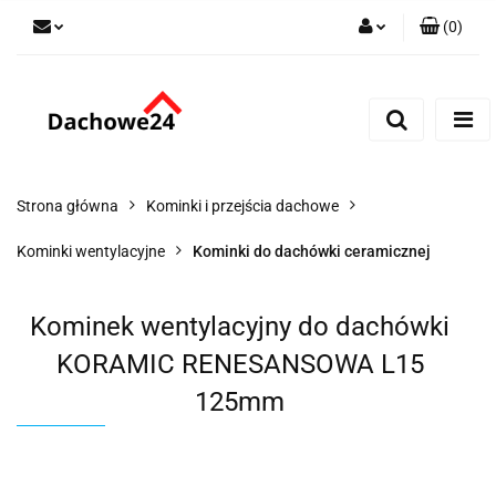
(
0
)
Zaloguj się
Zarejestruj się
Dodaj zgłoszenie
Zgody cookies
Strona główna
Kominki i przejścia dachowe
Kominki wentylacyjne
Kominki do dachówki ceramicznej
Kominek wentylacyjny do dachówki
KORAMIC RENESANSOWA L15
125mm