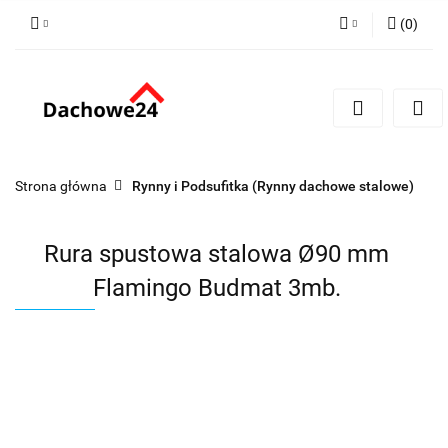
(
0
)
Zaloguj się
Zarejestruj się
Dodaj zgłoszenie
Zgody cookies
Strona główna
Rynny i Podsufitka (Rynny dachowe stalowe)
Rura spustowa stalowa Ø90 mm
Flamingo Budmat 3mb.