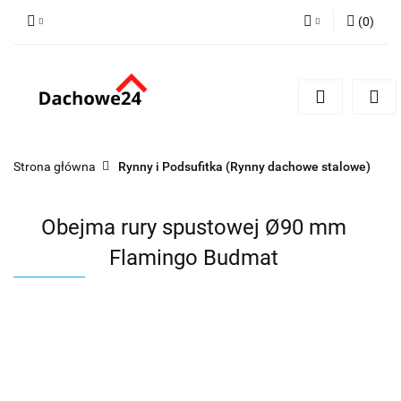
(
0
)
Zaloguj się
Zarejestruj się
Dodaj zgłoszenie
Zgody cookies
Strona główna
Rynny i Podsufitka (Rynny dachowe stalowe)
Obejma rury spustowej Ø90 mm
Flamingo Budmat