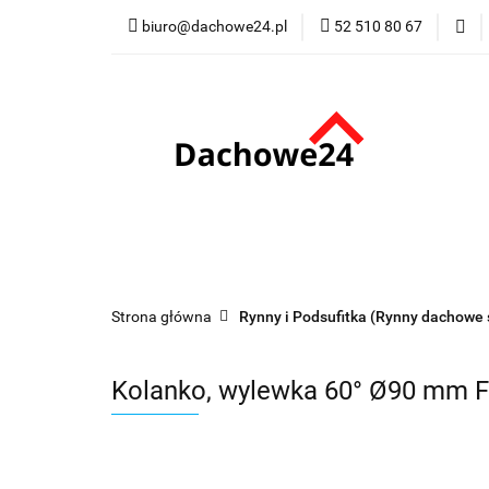
biuro@dachowe24.pl
52 510 80 67
Okna
Rolety
Membrany
Fu
Odbiór osobisty
Okna
Rolety
Schody
Kominki
Promocje
Kontakt
Bestsellery
Odbi
Strona główna
Rynny i Podsufitka (Rynny dachowe 
Kolanko, wylewka 60° Ø90 mm 