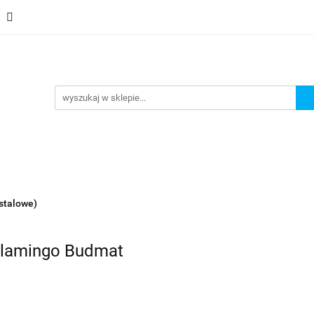
Schody
Kominki
Pokrycia
Rynny i Podsufit
ndamenty i Zbrojene
Promocje
Kontakt
Bestselle
Usługa montażu
Blog
Odbiór osobisty
Pokrycia
Rynny i Podsufitka
Akcesoria
Mem
ór osobisty
Usługa montażu
Blog
Odbiór osobisty
stalowe)
Flamingo Budmat