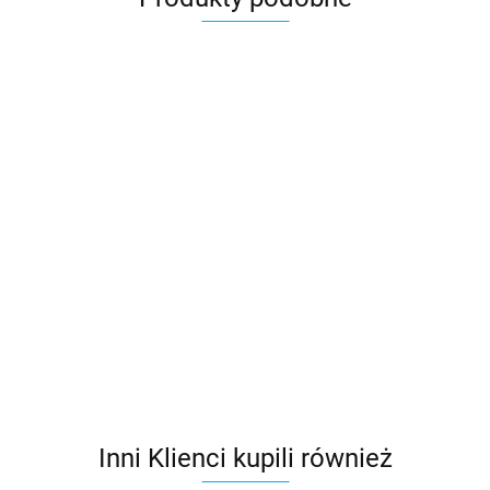
Markiza
Markiza
Markiza
Markiza
Markiza
FAKRO
FAKRO
FAKRO
FAKRO
FAKRO
AMZ
AMZ
AMZ
AMZ
AMZ
Markiza
287.96
287.96
287.96
287.96
287.96
66cm
78cm
66cm
78cm
78cm
VELUX MHL
x140cm,
x140cm,
x118cm,
x160cm,
x98cm,
5060, prześw
258.74
10%
10%
10%
10%
10%
15%,
prześwitu
prześwitu
prześwitu
prześwitu
prześwitu
skuteczna
ochrona prz
nagrzewani
Inni Klienci kupili również