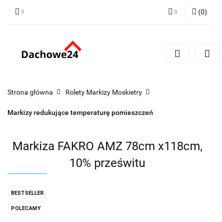
(
0
)
Zaloguj się
Zarejestruj się
Dodaj zgłoszenie
Zgody cookies
Strona główna
Rolety Markizy Moskietry
Markizy redukujące temperaturę pomieszczeń
Markiza FAKRO AMZ 78cm x118cm,
10% prześwitu
BESTSELLER
POLECAMY