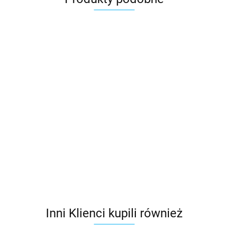
Markiza
Markiza
Markiza
Markiza
Markiza
FAKRO
FAKRO
FAKRO
FAKRO
FAKRO
AMZ
AMZ
AMZ
AMZ
AMZ
Markiza
287.96
287.96
287.96
287.96
287.96
66cm
78cm
66cm
78cm
78cm
VELUX MHL
x140cm,
x118cm,
x118cm,
x140cm,
x98cm,
5060, prześw
258.74
10%
10%
10%
10%
10%
15%,
prześwitu
prześwitu
prześwitu
prześwitu
prześwitu
skuteczna
ochrona prz
nagrzewani
Inni Klienci kupili również