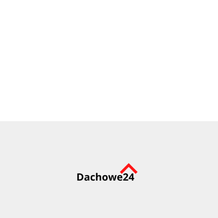
Markiza FAKRO AMZ 78cm x140cm, 10% prześwitu
287.96