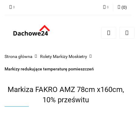
(
0
)
Zaloguj się
Zarejestruj się
Dodaj zgłoszenie
Zgody cookies
Strona główna
Rolety Markizy Moskietry
Markizy redukujące temperaturę pomieszczeń
Markiza FAKRO AMZ 78cm x160cm,
10% prześwitu