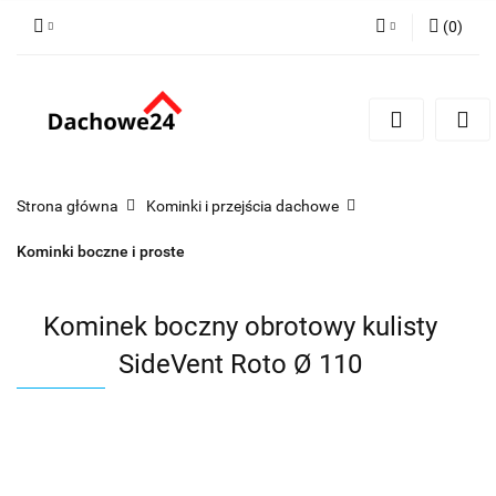
(
0
)
Zaloguj się
Zarejestruj się
Dodaj zgłoszenie
Zgody cookies
Strona główna
Kominki i przejścia dachowe
Kominki boczne i proste
Kominek boczny obrotowy kulisty
SideVent Roto Ø 110