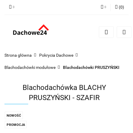
(
0
)
Zaloguj się
Zarejestruj się
Dodaj zgłoszenie
Zgody cookies
Strona główna
Pokrycia Dachowe
Blachodachówki modułowe
Blachodachówki PRUSZYŃSKI
Blachodachówka BLACHY
PRUSZYŃSKI - SZAFIR
NOWOŚĆ
PROMOCJA