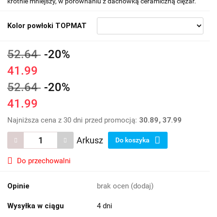
krotnie mniejszy, w porównaniu z dachówką ceramiczną ciężar.
Kolor powłoki TOPMAT
52.64
-20%
41.99
52.64
-20%
41.99
Najniższa cena z 30 dni przed promocją:
30.89
37.99
Arkusz
Do koszyka
Do przechowalni
Opinie
brak ocen
(dodaj)
Wysyłka w ciągu
4 dni