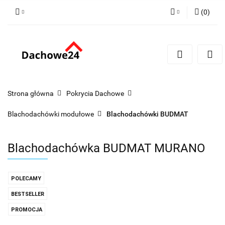
(
0
)
Zaloguj się
Zarejestruj się
Dodaj zgłoszenie
Zgody cookies
Strona główna
Pokrycia Dachowe
Blachodachówki modułowe
Blachodachówki BUDMAT
Blachodachówka BUDMAT MURANO
POLECAMY
BESTSELLER
PROMOCJA