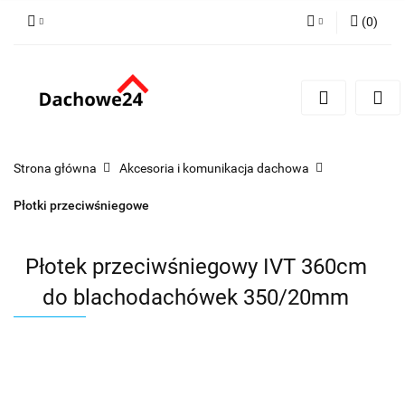
(
0
)
Zaloguj się
Zarejestruj się
Dodaj zgłoszenie
Zgody cookies
Strona główna
Akcesoria i komunikacja dachowa
Płotki przeciwśniegowe
Płotek przeciwśniegowy IVT 360cm
do blachodachówek 350/20mm