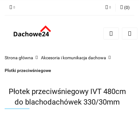
(
0
)
Zaloguj się
Zarejestruj się
Dodaj zgłoszenie
Zgody cookies
Strona główna
Akcesoria i komunikacja dachowa
Płotki przeciwśniegowe
Płotek przeciwśniegowy IVT 480cm
do blachodachówek 330/30mm