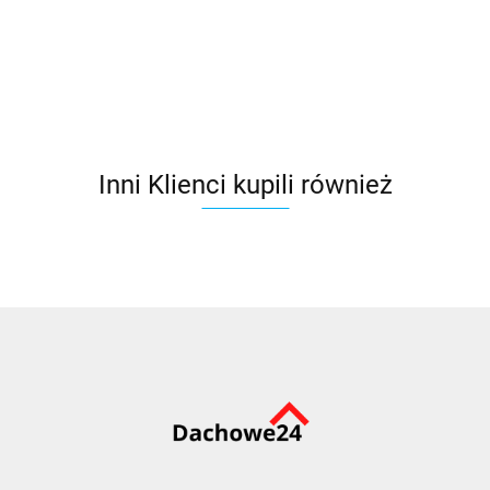
Dekada de lux
Quattro de Lux
de Lux
Scala de 
42.99
42.99
40.99
42.99
Inni Klienci kupili również