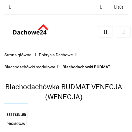
(
0
)
Zaloguj się
Zarejestruj się
Dodaj zgłoszenie
Zgody cookies
Strona główna
Pokrycia Dachowe
Blachodachówki modułowe
Blachodachówki BUDMAT
Blachodachówka BUDMAT VENECJA
(WENECJA)
BESTSELLER
PROMOCJA