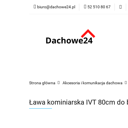
biuro@dachowe24.pl
52 510 80 67
Okna
Rolety
Membrany
Fu
Odbiór osobisty
Okna
Rolety
Schody
Kominki
Promocje
Kontakt
Bestsellery
Odbi
Strona główna
Akcesoria i komunikacja dachowa
Ława kominiarska IVT 80cm d