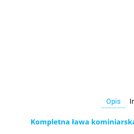
Opis
I
Kompletna ława kominiarska