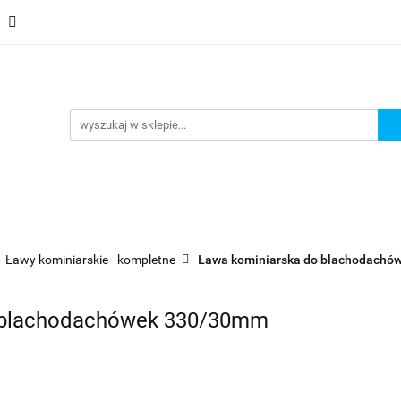
Schody
Kominki
Pokrycia
Rynny i Podsufit
ndamenty i Zbrojene
Promocje
Kontakt
Bestselle
Usługa montażu
Blog
Odbiór osobisty
Pokrycia
Rynny i Podsufitka
Akcesoria
Mem
ór osobisty
Usługa montażu
Blog
Odbiór osobisty
Ławy kominiarskie - kompletne
Ława kominiarska do blachodachó
o blachodachówek 330/30mm