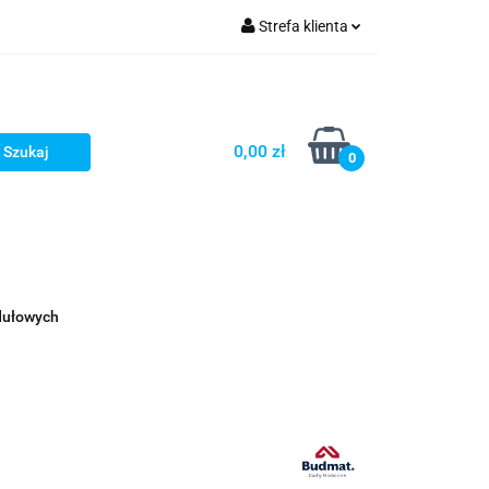
Strefa klienta
fitka
Zaloguj się
takt
Bestsellery
Zarejestruj się
Dodaj zgłoszenie
0,00 zł
0
Zgody cookies
embrany
Fundamenty i Zbrojene
dułowych