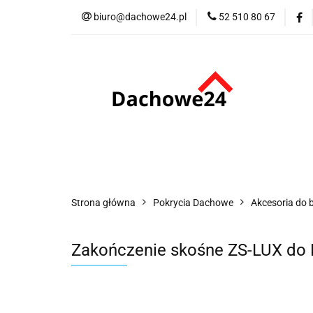
biuro@dachowe24.pl
52 510 80 67
Okna
Rolety
Akcesoria
Me
Odbiór osobisty
Okna
Rolety
Schody
Kominki
Promocje
Kontakt
Bestsellery
Odbi
Strona główna
Pokrycia Dachowe
Akcesoria do
Zakończenie skośne ZS-LUX d