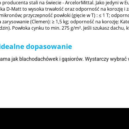
producenta stali na świecie - ArcelorMittal. Jako jedyni w
oka D-Matt to wysoka trwałość oraz odporność na korozję i z
ikronów; przyczepność powłoki (gięcie w T) : ≤ 1 T; odpornoś
a zarysowanie (Clemen): ≥ 1,5 kg; odporność na korozję: K
dzin). Powłoka cynku to min. 275 g/m². Jeśli szukasz dachu, 
 idealne dopasowanie
sama jak blachodachówek i gąsiorów. Wystarczy wybrać 