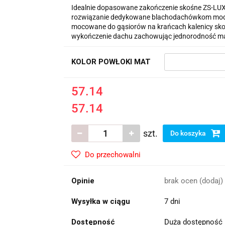
Idealnie dopasowane zakończenie skośne ZS-LUX 
rozwiązanie dedykowane blachodachówkom moduł
mocowane do gąsiorów na krańcach kalenicy skoś
wykończenie dachu zachowując jednorodność ma
KOLOR POWŁOKI MAT
57.14
57.14
szt.
Do koszyka
Do przechowalni
Opinie
brak ocen
(dodaj)
Wysyłka w ciągu
7 dni
Dostępność
Duża dostępność