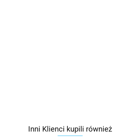
wka
Blachodachówka
Blachodachówka
Blachodachówka
Blachod
-KA
BLACH-POL
BLACH-POL
BUDMAT BELLA
BUDMA
Scala de lux
Szkocka de lux
SARA
42.99
42.99
64.80
66.56
37.99
40.99
Inni Klienci kupili również