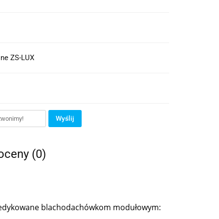
śne ZS-LUX
Wyślij
 oceny (0)
ie dedykowane blachodachówkom modułowym: