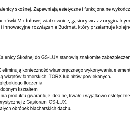
enicy skośnej. Zapewniają estetyczne i funkcjonalne wykończ
hówki Modułowej wiatrownice, gąsiory wraz z oryginalnymi 
i innowacyjne rozwiązanie Budmat, który przełamuje kolejn
Kalenicy Skośnej do GS-LUX stanowią znakomite zabezpieczen
 eliminują konieczność własnoręcznego wykonywania element
cą wkrętów farmerskich, TORX lub nitów powlekanych.
łębokiego tłoczenia.
zdobnym kształtem.
nia produktu gwarantuje idealne, trwałe i wyjątkowo estetycz
lorystycznej z Gąsiorami GS-LUX.
ałych obróbek blacharskich dachu.