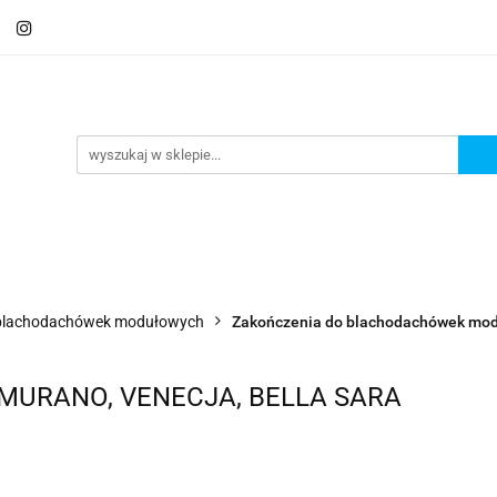
Schody
Kominki
Pokrycia
Rynny i Podsu
mbrany
Fundamenty i Zbrojene
Promocje
Kon
Usługa montażu
Blog
Odbiór osobisty
Pokrycia
Rynny i Podsufitka
Akcesoria
M
ór osobisty
Usługa montażu
Blog
Odbiór osobisty
 blachodachówek modułowych
Zakończenia do blachodachówek mo
o MURANO, VENECJA, BELLA SARA