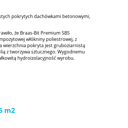
stych pokrytych dachówkami betonowymi,
awiło, że Braas-Bit Premium SBS
mpozytowej włókniny poliestrowej, z
wierzchnia pokryta jest gruboziarnistą
olią z tworzywa sztucznego. Wygodnemu
ałkowitą hydroizolacyjność wyrobu.
,5 m2