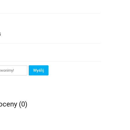
S
Wyślij
 oceny (0)