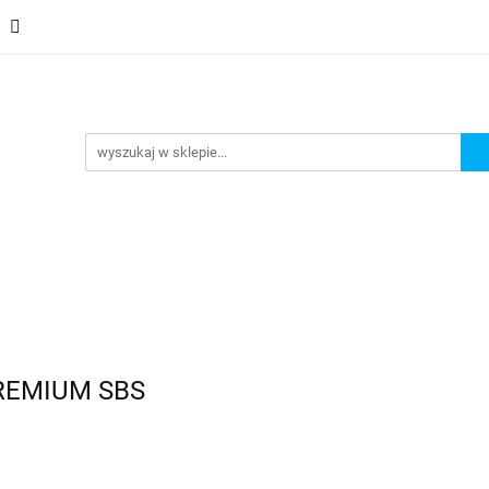
Schody
Kominki
Pokrycia
Rynny i Podsufit
ndamenty i Zbrojene
Promocje
Kontakt
Bestselle
Usługa montażu
Blog
Odbiór osobisty
Pokrycia
Rynny i Podsufitka
Akcesoria
Mem
ór osobisty
Usługa montażu
Blog
Odbiór osobisty
PREMIUM SBS