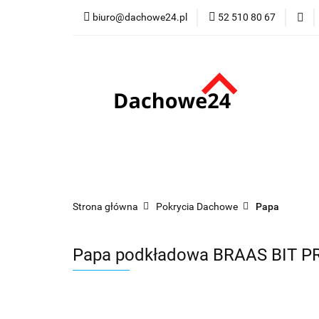
biuro@dachowe24.pl
52 510 80 67
Okna
Rolety
Membrany
Fu
Odbiór osobisty
Okna
Rolety
Schody
Kominki
Promocje
Kontakt
Bestsellery
Odbi
Strona główna
Pokrycia Dachowe
Papa
Papa podkładowa BRAAS BIT 