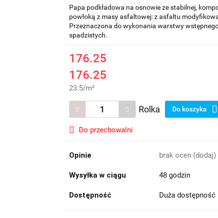
Papa podkładowa na osnowie ze stabilnej, kompo
powłoką z masy asfaltowej: z asfaltu modyfiko
Przeznaczona do wykonania warstwy wstępnego 
spadzistych.
176.25
176.25
23.5
/
m²
Rolka
Do koszyka
Do przechowalni
Opinie
brak ocen
(dodaj)
Wysyłka w ciągu
48 godzin
Dostępność
Duża dostępność