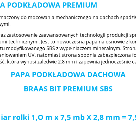
APA PODKŁADOWA PREMIUM
eznaczony do mocowania mechanicznego na dachach spadzi
wymi.
raz zastosowanie zaawansowanych technologii produkcji spr
ami technicznymi. Jest to nowoczesna papa na osnowie z ko
ltu modyfikowanego SBS z wypełniaczem mineralnym. Strona 
ieniowaniem UV, natomiast strona spodnia zabezpieczona f
ść, która wynosi zaledwie 2,8 mm i zapewnia jednocześnie c
PAPA PODKŁADOWA DACHOWA
BRAAS BIT PREMIUM SBS
ar rolki 1,O m x 7,5 mb X 2,8 mm = 7