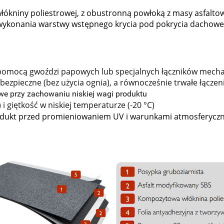
łókniny poliestrowej, z obustronną powłoką z masy asfaltow
ykonania warstwy wstępnego krycia pod pokrycia dachowe n
omocą gwoździ papowych lub specjalnych łączników mecha
ezpieczne (bez użycia ognia), a równocześnie trwałe łączen
e przy zachowaniu niskiej wagi produktu
 giętkość w niskiej temperaturze (-20 °C)
odukt przed promieniowaniem UV i warunkami atmosferyczny