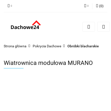
(
0
)
Zaloguj się
Zarejestruj się
Dodaj zgłoszenie
Zgody cookies
Strona główna
Pokrycia Dachowe
Obróbki blacharskie
Wiatrownica modułowa MURANO