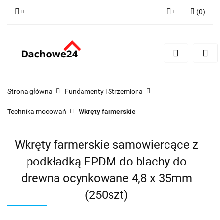
(
0
)
Zaloguj się
Zarejestruj się
Dodaj zgłoszenie
Zgody cookies
Strona główna
Fundamenty i Strzemiona
Technika mocowań
Wkręty farmerskie
Wkręty farmerskie samowiercące z
podkładką EPDM do blachy do
drewna ocynkowane 4,8 x 35mm
(250szt)