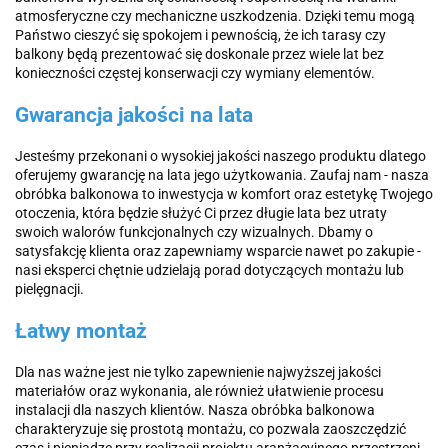
atmosferyczne czy mechaniczne uszkodzenia. Dzięki temu mogą
Państwo cieszyć się spokojem i pewnością, że ich tarasy czy
balkony będą prezentować się doskonale przez wiele lat bez
konieczności częstej konserwacji czy wymiany elementów.
Gwarancja jakości na lata
Jesteśmy przekonani o wysokiej jakości naszego produktu dlatego
oferujemy gwarancję na lata jego użytkowania. Zaufaj nam - nasza
obróbka balkonowa to inwestycja w komfort oraz estetykę Twojego
otoczenia, która będzie służyć Ci przez długie lata bez utraty
swoich walorów funkcjonalnych czy wizualnych. Dbamy o
satysfakcję klienta oraz zapewniamy wsparcie nawet po zakupie -
nasi eksperci chętnie udzielają porad dotyczących montażu lub
pielęgnacji.
Łatwy montaż
Dla nas ważne jest nie tylko zapewnienie najwyższej jakości
materiałów oraz wykonania, ale również ułatwienie procesu
instalacji dla naszych klientów. Nasza obróbka balkonowa
charakteryzuje się prostotą montażu, co pozwala zaoszczędzić
czas i pieniądze przy realizacji projektu aranżacyjnego przestrzeni