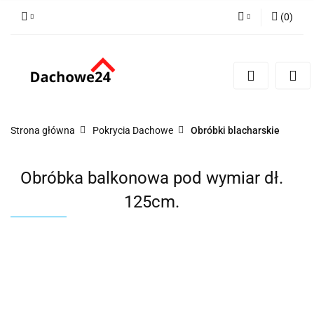
(
0
)
Zaloguj się
Zarejestruj się
Dodaj zgłoszenie
Zgody cookies
Strona główna
Pokrycia Dachowe
Obróbki blacharskie
Obróbka balkonowa pod wymiar dł.
125cm.