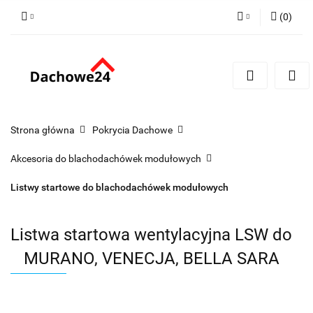
(
0
)
Zaloguj się
Zarejestruj się
Dodaj zgłoszenie
Zgody cookies
Strona główna
Pokrycia Dachowe
Akcesoria do blachodachówek modułowych
Listwy startowe do blachodachówek modułowych
Listwa startowa wentylacyjna LSW do
MURANO, VENECJA, BELLA SARA