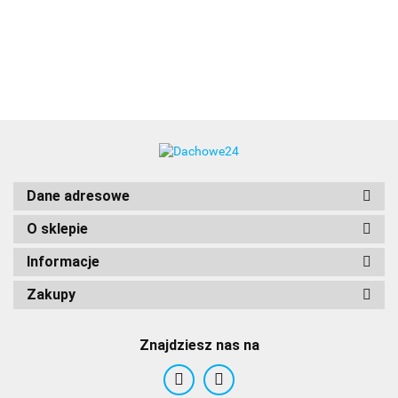
Ø90
26.74
RAL 7022 z
S 62mm
GSM Flat
w
mm
kołnierzem
1
uniwersalnym
Dane adresowe
O sklepie
Informacje
Zakupy
Znajdziesz nas na