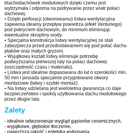
blachodachówek modułowych dzięki czemu jest
wytrzymała i odporna na podrywanie przez wiatr połaci
dachowej.
• Dzięki perforacji (otworowaniu) listwa wentylacyjna
zapewnia idealny przepływ powietrza (efekt Venturiego)
pod pokryciem dachowym, do minimum eliminując
ewentualne skropliny wody.
• Specjalna konstrukcja listwy wentylacyjnej ze stali
zabezpiecza przed przedostawaniem się pod połać dachu
ptaków oraz małych gryzoni.
• Wyjątkowy kształt listwy eliminuje potrzebę
podwyższania pierwszej łaty na połaci dachowej
(oszczędność czasu i materiału).
• Listwa jest idealnie dopasowana do łat o szerokości min.
50 mm i posiada specjalnie przygotowane otwory
montażowe (łatwy i szybki montaż).
• Na listwy udzielana jest wieloletnia gwarancja co daje
bezpieczeństwo i spokój użytkowania dachu modułowego
przez długie lata.
Zalety
- idealnie odwzorowuje wygląd gąsiorów ceramicznych,
- wyjątkowe, głębokie tłoczenie,
- najwyższa jakość i estetyka wykonania,