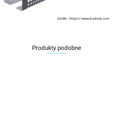
źródło - https://
www.budmat.com
Produkty podobne
Blachodachówka
Blachodachówka
Blachodachówka
Blachod