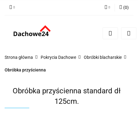
(
0
)
Zaloguj się
Zarejestruj się
Dodaj zgłoszenie
Zgody cookies
Strona główna
Pokrycia Dachowe
Obróbki blacharskie
Obróbka przyścienna
Obróbka przyścienna standard dł
125cm.