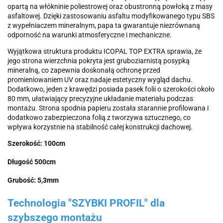
opartą na włókninie poliestrowej oraz obustronną powłoką z masy
asfaltowej. Dzięki zastosowaniu asfaltu modyfikowanego typu SBS
z wypełniaczem mineralnym, papa ta gwarantuje niezrównaną
odporność na warunki atmosferyczne i mechaniczne.
Wyjątkowa struktura produktu ICOPAL TOP EXTRA sprawia, że
jego strona wierzchnia pokryta jest gruboziarnistą posypką
mineralną, co zapewnia doskonałą ochronę przed
promieniowaniem UV oraz nadaje estetyczny wygląd dachu.
Dodatkowo, jeden z krawędzi posiada pasek folii o szerokości około
80 mm, ułatwiający precyzyjne układanie materiału podczas
montażu. Strona spodnia papieru została starannie profilowana i
dodatkowo zabezpieczona folią z tworzywa sztucznego, co
wpływa korzystnie na stabilność całej konstrukcji dachowej.
Szerokość: 100cm
Długość 500cm
Grubość: 5,3mm
Technologia "SZYBKI PROFIL" dla
szybszego montażu