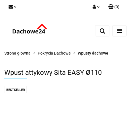
(
0
)
Zaloguj się
Zarejestruj się
Dodaj zgłoszenie
Zgody cookies
Strona główna
Pokrycia Dachowe
Wpusty dachowe
Wpust attykowy Sita EASY Ø110
BESTSELLER