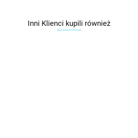
Inni Klienci kupili również
ICOPAL Plaster
Wpust dachowy
V SBS 15 m2
pionowy SITA
Samoprzylepna
TRENDY Ø110
393.15
511.79
322.50
Papa ICOPAL TOP
EXTRA PYE PV250 S53
SZYBKI PROFIL SBS
212.60