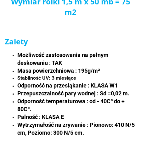
Wymiar rolki 1,5 m x 50 mb = 75
m2
Zalety
Możliwość zastosowania na pełnym
deskowaniu : TAK
Masa powierzchniowa : 195g/m²
Stabilność UV: 3 miesiące
Odporność na przesiąkanie : KLASA W1
Przepuszczalność pary wodnej : Sd
=
0,02 m.
Odporność temperaturowa : od - 40C⁰ do +
80C⁰.
Palność : KLASA E
Wytrzymałość na zrywanie : Pionowo: 410 N/5
cm, Poziomo: 300 N/5 cm.