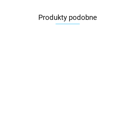
Produkty podobne
Klej do
folii
Butylowa
Taśma
Taśma
Taśma
DELTA®-
55.23
taśma
dwustronna
jednostronna
jednostronn
THAN
dwustronna
Eorovent
Eurovent
Eurovent
25.99
22.90
37.50
48.20
Eurovent®
DUO
TOPBAND
UNO COLD
BUTYL
20mm/25mb
50mm/25mb
UV
15mm/25mb
50mm/25m