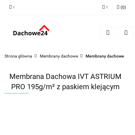
(
0
)
Zaloguj się
Zarejestruj się
Dodaj zgłoszenie
Zgody cookies
Strona główna
Membrany dachowe
Membrany dachowe
Membrana Dachowa IVT ASTRIUM
PRO 195g/m² z paskiem klejącym