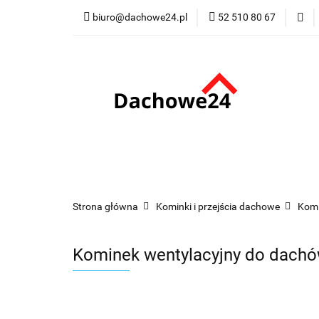
biuro@dachowe24.pl
52 510 80 67
Okna
Rolety
Membrany
Fu
Odbiór osobisty
Okna
Rolety
Schody
Kominki
Promocje
Kontakt
Bestsellery
Odbi
Strona główna
Kominki i przejścia dachowe
Komi
Kominek wentylacyjny do dach