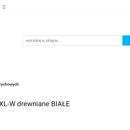
Schody
Kominki
Pokrycia
Rynny i Podsufit
ndamenty i Zbrojene
Promocje
Kontakt
Bestselle
Usługa montażu
Blog
Odbiór osobisty
Pokrycia
Rynny i Podsufitka
Akcesoria
Mem
ór osobisty
Usługa montażu
Blog
Odbiór osobisty
trychowych
XL-W drewniane BIAŁE