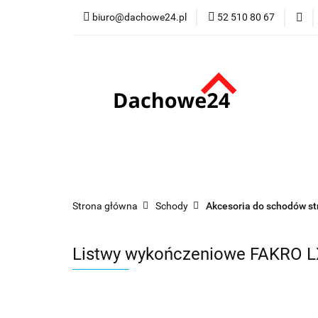
biuro@dachowe24.pl
52 510 80 67
Okna
Rolety
Membrany
Fu
Odbiór osobisty
Okna
Rolety
Schody
Kominki
Promocje
Kontakt
Bestsellery
Odbi
Strona główna
Schody
Akcesoria do schodów s
Listwy wykończeniowe FAKRO L