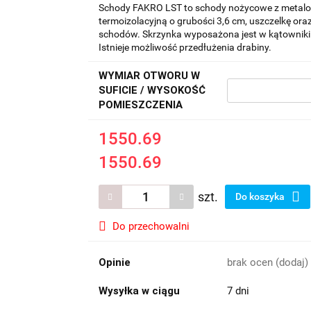
Schody FAKRO LST to schody nożycowe z metalow
termoizolacyjną o grubości 3,6 cm, uszczelkę or
schodów. Skrzynka wyposażona jest w kątowniki
Istnieje możliwość przedłużenia drabiny.
WYMIAR OTWORU W
SUFICIE / WYSOKOŚĆ
POMIESZCZENIA
1550.69
1550.69
szt.
Do koszyka
Do przechowalni
Opinie
brak ocen
(dodaj)
Wysyłka w ciągu
7 dni