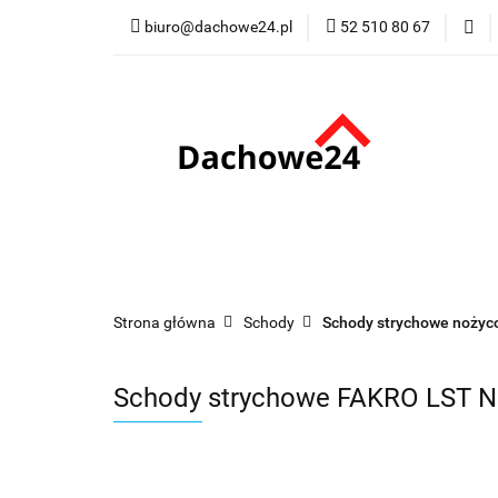
biuro@dachowe24.pl
52 510 80 67
Okna
Rolety
Membrany
Fu
Odbiór osobisty
Okna
Rolety
Schody
Kominki
Promocje
Kontakt
Bestsellery
Odbi
Strona główna
Schody
Schody strychowe noży
Schody strychowe FAKRO LST 