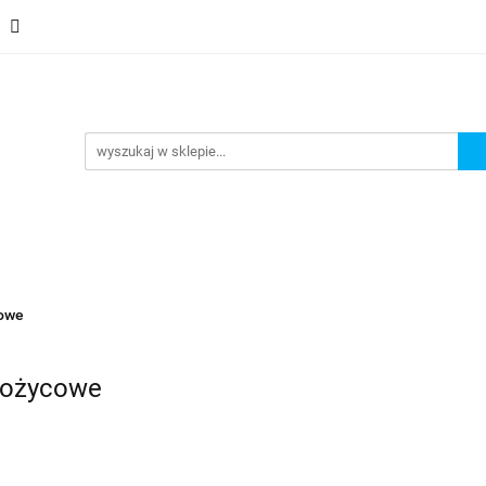
Schody
Kominki
Pokrycia
Rynny i Podsufit
ndamenty i Zbrojene
Promocje
Kontakt
Bestselle
Usługa montażu
Blog
Odbiór osobisty
Pokrycia
Rynny i Podsufitka
Akcesoria
Mem
ór osobisty
Usługa montażu
Blog
Odbiór osobisty
cowe
Nożycowe