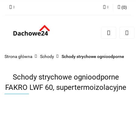
(
0
)
Zaloguj się
Zarejestruj się
Dodaj zgłoszenie
Zgody cookies
Strona główna
Schody
Schody strychowe ognioodporne
Schody strychowe ognioodporne
FAKRO LWF 60, supertermoizolacyjne