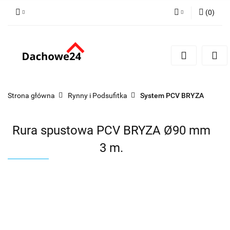
(
0
)
Zaloguj się
Zarejestruj się
Dodaj zgłoszenie
Zgody cookies
Strona główna
Rynny i Podsufitka
System PCV BRYZA
Rura spustowa PCV BRYZA Ø90 mm
3 m.