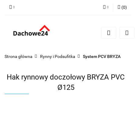
(
0
)
Zaloguj się
Zarejestruj się
Dodaj zgłoszenie
Zgody cookies
Strona główna
Rynny i Podsufitka
System PCV BRYZA
Hak rynnowy doczołowy BRYZA PVC
Ø125