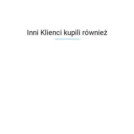
Inni Klienci kupili również
Wspornik
Wspornik
Wspornik
łaty
Zakończenie
łaty
łaty
(gwóźdź)
skośne ZS-
2.36
(wkręcany)
(wkręcany)
Wyłaz dachowy
210 mm
7.19
6.83
Flat do
260 mm
210 mm
VELUX VLT
58.30
gąsiora
1000 do
402.57
GSM-Flat
pomieszczeń
nieogrzewanych