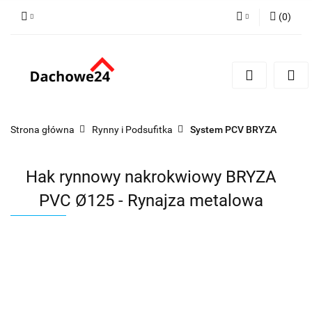
(
0
)
Zaloguj się
Zarejestruj się
Dodaj zgłoszenie
Zgody cookies
Strona główna
Rynny i Podsufitka
System PCV BRYZA
Hak rynnowy nakrokwiowy BRYZA
PVC Ø125 - Rynajza metalowa