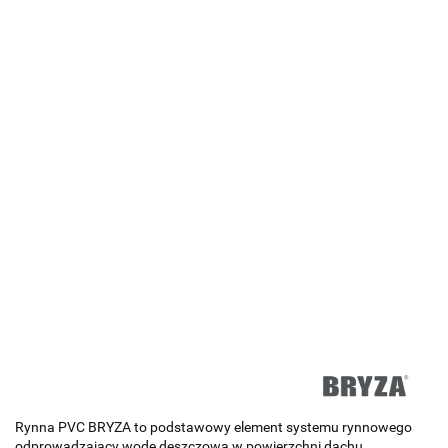
Rynna PVC BRYZA to podstawowy element systemu rynnowego
odprowadzający wodę deszczową w powierzchni dachu,