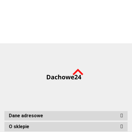
140cm
140cm
118cm
2390.27
2354.92
2332.83
Dane adresowe
O sklepie