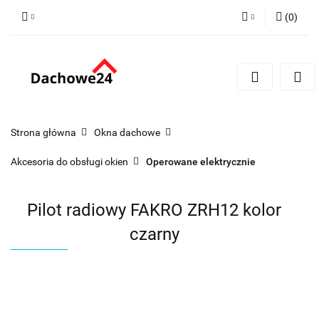
(
0
)
Zaloguj się
Zarejestruj się
Dodaj zgłoszenie
Zgody cookies
Strona główna
Okna dachowe
Akcesoria do obsługi okien
Operowane elektrycznie
Pilot radiowy FAKRO ZRH12 kolor
czarny