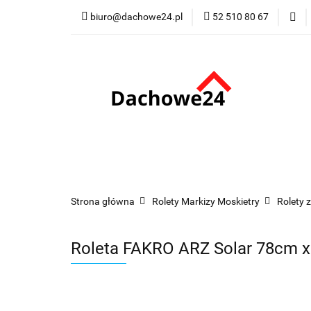
biuro@dachowe24.pl
52 510 80 67
Okna
Rolety
Membrany
Fu
Odbiór osobisty
Okna
Rolety
Schody
Kominki
Promocje
Kontakt
Bestsellery
Odbi
Strona główna
Rolety Markizy Moskietry
Rolety 
Roleta FAKRO ARZ Solar 78cm 