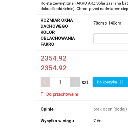
Roleta zewnętrzna FAKRO ARZ Solar zasilana bate
dokupić oddzielnie). Chroni przed nadmiarem ciepł
ROZMIAR OKNA
78cm x 140cm
DACHOWEGO
KOLOR
OBLACHOWANIA
FAKRO
2354.92
2354.92
szt.
Do koszyka
Do przechowalni
Opinie
brak ocen
(dodaj)
Wysyłka w ciągu
7 dni