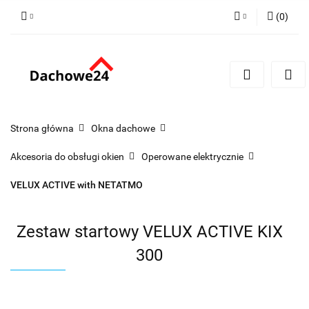
(
0
)
Zaloguj się
Zarejestruj się
Dodaj zgłoszenie
Zgody cookies
Strona główna
Okna dachowe
Akcesoria do obsługi okien
Operowane elektrycznie
VELUX ACTIVE with NETATMO
Zestaw startowy VELUX ACTIVE KIX
300