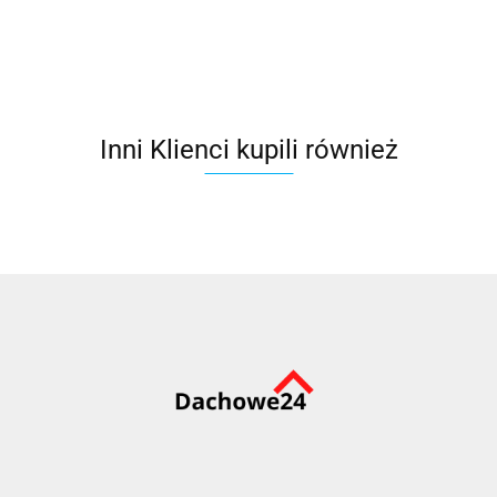
biały
czarny
do rolet
110
ARZ
Inni Klienci kupili również