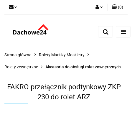
(
0
)
Zaloguj się
Zarejestruj się
Dodaj zgłoszenie
Zgody cookies
Strona główna
Rolety Markizy Moskietry
Rolety zewnętrzne
Akcesoria do obsługi rolet zewnętrznych
FAKRO przełącznik podtynkowy ZKP
230 do rolet ARZ