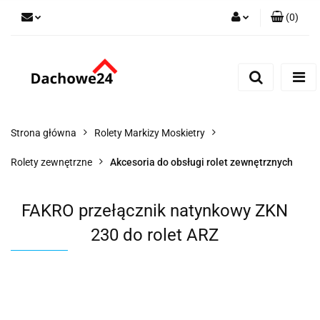
(
0
)
Zaloguj się
Zarejestruj się
Dodaj zgłoszenie
Zgody cookies
Strona główna
Rolety Markizy Moskietry
Rolety zewnętrzne
Akcesoria do obsługi rolet zewnętrznych
FAKRO przełącznik natynkowy ZKN
230 do rolet ARZ