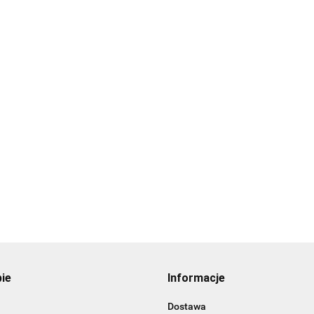
Przejście przez
Kom
Kominek
EMIUM
membranę do
obr
obrotowy do
Kominek
ków
kominków
dac
istniejących
wentylacyjny do
22.39
287.
z
wentylacyjnych
287.83
BRA
pokryć płaskich
blachodachówek
na
117.99
(wsz
ROTOLINE
RUUKKI (wszystkie
 mm
mod
modele)
pie
Informacje
Dostawa