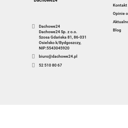
Kontakt
Opinie o
Aktualn
Dachowe24
Blog
Dachowe24 Sp. z o.o.
Szosa Gdańska 81, 86-031
Osielsko k/Bydgoszczy,
NIP:5543045920
biuro@dachowe24.pl
52 510 80 67