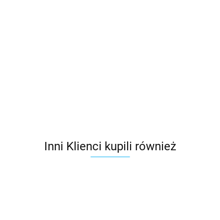
Kominek
Kominek
Kominek
Kominek
obrotowy do
obrotowy do
obrotowy do
obrotowy 
ek
blachodachówek
blachodachówek
blachodachówek
blachoda
287.83
287.83
287.83
287.83
BLACHDOM
BLACHODACH
BLACHOTRAPEZ
BLACHPRO
PLUS (wszystkie
(wszystkie
(wszystkie
(wszystkie
modele)
modele)
modele)
modele)
Inni Klienci kupili również