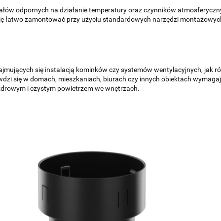
iałów odpornych na działanie temperatury oraz czynników atmosferycznyc
ję łatwo zamontować przy użyciu standardowych narzędzi montażowych,
 zajmujących się instalacją kominków czy systemów wentylacyjnych, jak
awdzi się w domach, mieszkaniach, biurach czy innych obiektach wymagaj
 zdrowym i czystym powietrzem we wnętrzach.