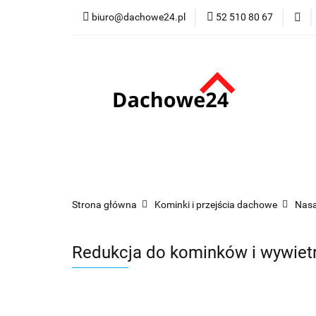
biuro@dachowe24.pl
52 510 80 67
Okna
Rolety
Membrany
Fu
Odbiór osobisty
Okna
Rolety
Schody
Kominki
Promocje
Kontakt
Bestsellery
Odbi
Strona główna
Kominki i przejścia dachowe
Nasa
Redukcja do kominków i wywiet