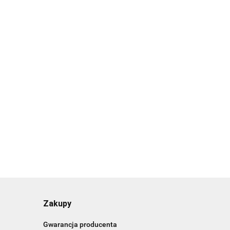
Kominek
obrotowy
inek
do blachy
287.83
otowy do
trapezowej
hówki
T18
83
AS
Rura PREMIUM z
ystkie
zaworem zwrotnym do
ele)
kominków 125 mm z
123.19
redukcją
125/110/100/75 mm
Zakupy
Gwarancja producenta