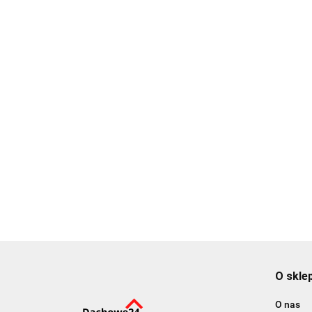
Zawór
zwrotny
Wpust
Trójnik 2
ZZ125
kominowy fi
kanały Ø125
43.68
Rura PR
Kronoplast
160 na
mm na jeden
do komin
38.08
179.19
Ø125
kanały o
kanał Ø 150
150 mm 
przekroju fi
100.41
mm
redukcją 
150
150/125
O skle
O nas