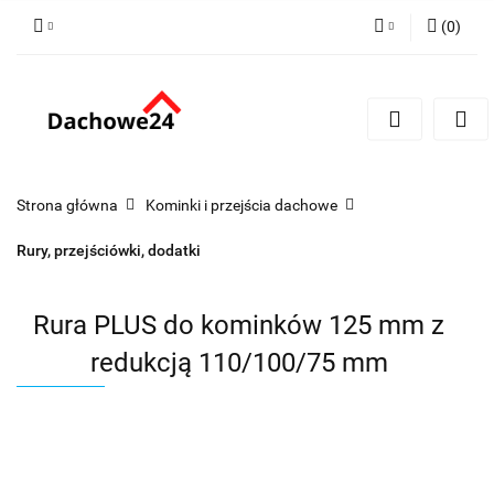
(
0
)
Zaloguj się
Zarejestruj się
Dodaj zgłoszenie
Zgody cookies
Strona główna
Kominki i przejścia dachowe
Rury, przejściówki, dodatki
Rura PLUS do kominków 125 mm z
redukcją 110/100/75 mm