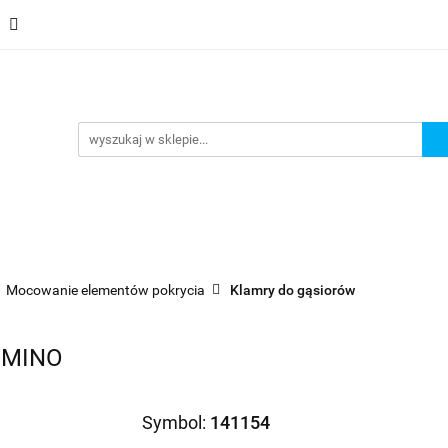
Schody
Kominki
Pokrycia
Rynny i Podsufit
ndamenty i Zbrojene
Promocje
Kontakt
Bestselle
Usługa montażu
Blog
Odbiór osobisty
Pokrycia
Rynny i Podsufitka
Akcesoria
Mem
ór osobisty
Usługa montażu
Blog
Odbiór osobisty
Mocowanie elementów pokrycia
Klamry do gąsiorów
OMINO
Symbol:
141154