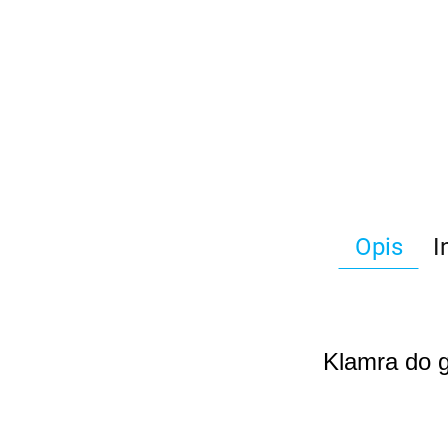
Opis
I
Klamra do g