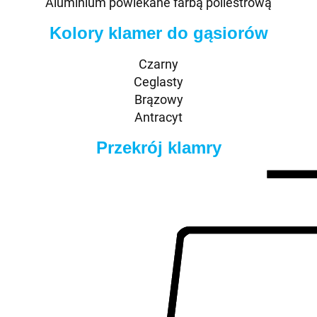
Aluminium powlekane farbą poliestrową
Kolory klamer do gąsiorów
Czarny
Ceglasty
Brązowy
Antracyt
Przekrój klamry