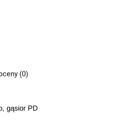
 oceny (0)
o, gąsior PD