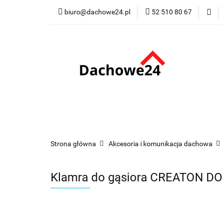
biuro@dachowe24.pl
52 510 80 67
Okna
Rolety
Membrany
Fu
Odbiór osobisty
Okna
Rolety
Schody
Kominki
Promocje
Kontakt
Bestsellery
Odbi
Strona główna
Akcesoria i komunikacja dachowa
Klamra do gąsiora CREATON D