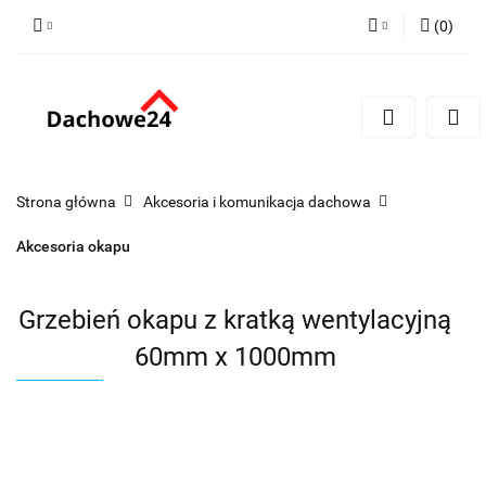
(
0
)
Zaloguj się
Zarejestruj się
Dodaj zgłoszenie
Zgody cookies
Strona główna
Akcesoria i komunikacja dachowa
Akcesoria okapu
Grzebień okapu z kratką wentylacyjną
60mm x 1000mm