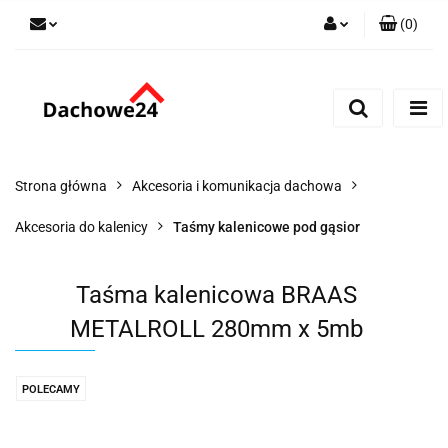
(
0
)
Zaloguj się
Zarejestruj się
Dodaj zgłoszenie
Zgody cookies
Strona główna
Akcesoria i komunikacja dachowa
Akcesoria do kalenicy
Taśmy kalenicowe pod gąsior
Taśma kalenicowa BRAAS
METALROLL 280mm x 5mb
POLECAMY