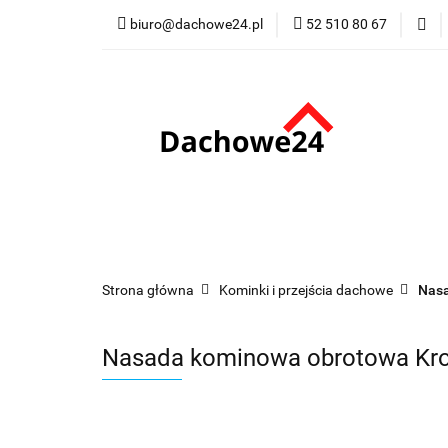
biuro@dachowe24.pl
52 510 80 67
Okna
Rolety
Membrany
Fu
Odbiór osobisty
Okna
Rolety
Schody
Kominki
Promocje
Kontakt
Bestsellery
Odbi
Strona główna
Kominki i przejścia dachowe
Nasa
Nasada kominowa obrotowa Kr