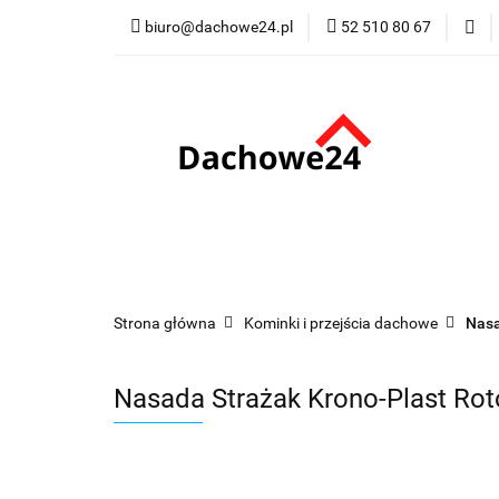
biuro@dachowe24.pl
52 510 80 67
Okna
Rolety
Membrany
Fu
Odbiór osobisty
Okna
Rolety
Schody
Kominki
Promocje
Kontakt
Bestsellery
Odbi
Strona główna
Kominki i przejścia dachowe
Nasa
Nasada Strażak Krono-Plast R