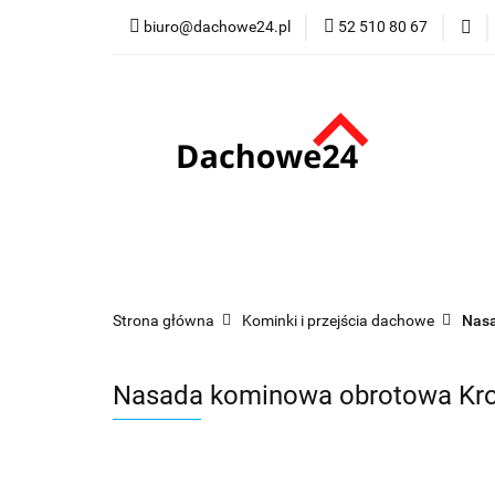
biuro@dachowe24.pl
52 510 80 67
Okna
Rolety
Membrany
Fu
Odbiór osobisty
Okna
Rolety
Schody
Kominki
Promocje
Kontakt
Bestsellery
Odbi
Strona główna
Kominki i przejścia dachowe
Nasa
Nasada kominowa obrotowa Kr